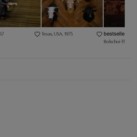
967
Texas, USA, 1975
bestseller
Bolschoi-Theater