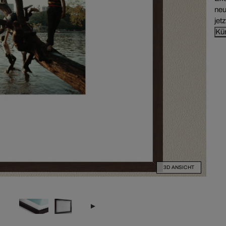
neu
jet
Kün
3D ANSICHT