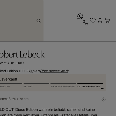
whatsApp
obert Lebeck
W YORK 1967
ited Edition 100
•
Signiert
Über dieses Werk
usverkauft
HEIMTIPP
BELIEBT
STARK NACHGEFRAGT
LETZTE EXEMPLARE
ßenmaß:
60 x 75 cm
D OUT. Diese Edition war sehr beliebt, daher sind keine
mplare mehr verfügbar. Erfahre als Erster alle Details über