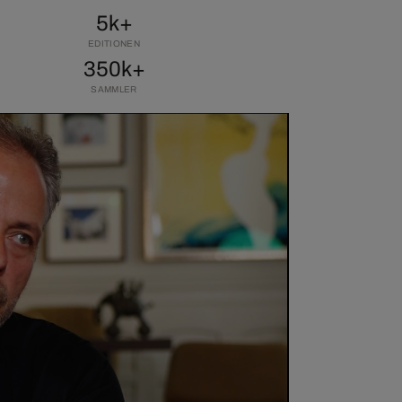
5k+
EDITIONEN
350k+
SAMMLER