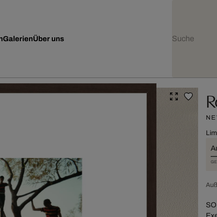
n
Galerien
Über uns
R
NE
Lim
A
GE
Au
SOL
Exe