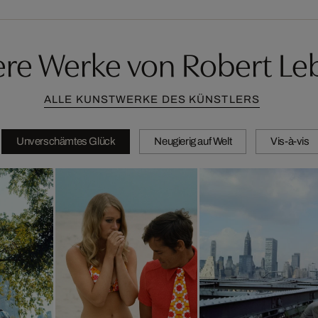
ere Werke von Robert Le
ALLE KUNSTWERKE DES KÜNSTLERS
Unverschämtes Glück
Neugierig auf Welt
Vis-à-vis