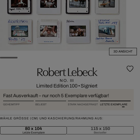
3D ANSICHT
Robert Lebeck
NO. III
Limited Edition 100
•
Signiert
Fast Ausverkauft – nur noch 5 Exemplare verfügbar!
GEHEIMTIPP
BELIEBT
STARK NACHGEFRAGT
LETZTE EXEMPLARE
WÄHLE GRÖSSE (CM) UND KASCHIERUNG/RAHMUNG AUS:
80 x 104
115 x 150
Letzte Exemplare
Bestseller