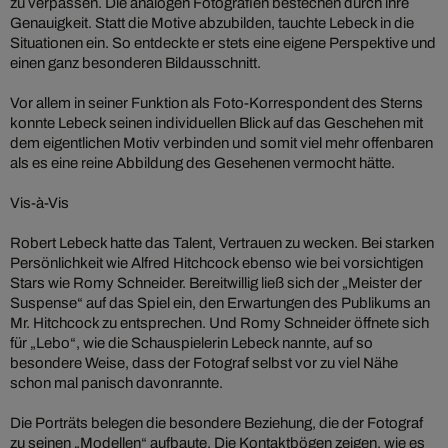
zu verpassen. Die analogen Fotografien bestechen durch ihre
Genauigkeit. Statt die Motive abzubilden, tauchte Lebeck in die
Situationen ein. So entdeckte er stets eine eigene Perspektive und
einen ganz besonderen Bildausschnitt.
Vor allem in seiner Funktion als Foto-Korrespondent des Sterns
konnte Lebeck seinen individuellen Blick auf das Geschehen mit
dem eigentlichen Motiv verbinden und somit viel mehr offenbaren
als es eine reine Abbildung des Gesehenen vermocht hätte.
Vis-à-Vis
Robert Lebeck hatte das Talent, Vertrauen zu wecken. Bei starken
Persönlichkeit wie Alfred Hitchcock ebenso wie bei vorsichtigen
Stars wie Romy Schneider. Bereitwillig ließ sich der „Meister der
Suspense“ auf das Spiel ein, den Erwartungen des Publikums an
Mr. Hitchcock zu entsprechen. Und Romy Schneider öffnete sich
für „Lebo“, wie die Schauspielerin Lebeck nannte, auf so
besondere Weise, dass der Fotograf selbst vor zu viel Nähe
schon mal panisch davonrannte.
Die Porträts belegen die besondere Beziehung, die der Fotograf
zu seinen „Modellen“ aufbaute. Die Kontaktbögen zeigen, wie es