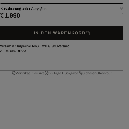
Kaschierung unter Acrylglas
€ 1.990
IN DEN WARENKORB
Versand in 7 Tagen /
inkl. MwSt. / zzgl.
€ 19,90
Versand
2010
/
2010
/
RLE33
Zertifikat inklusive
60 Tage Rückgabe
Sicherer Checkout