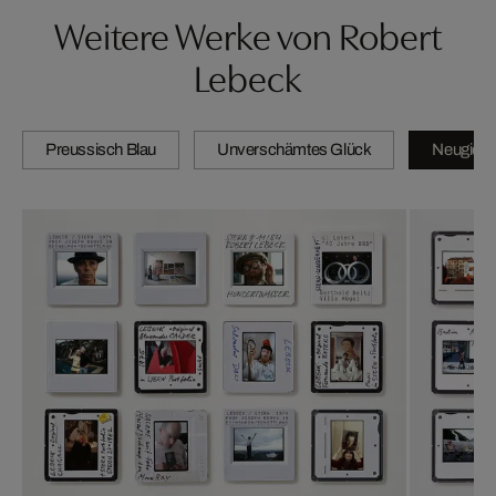
Weitere Werke von Robert
Lebeck
Preussisch Blau
Unverschämtes Glück
Neugierig