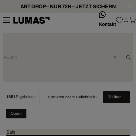
ART DROP – NUR 72H – JETZT SICHERN
whatsApp
Kontakt
1651
Ergebnisse
Sortieren nach: Beliebtheit
Filter
· 1
Quer
Sale