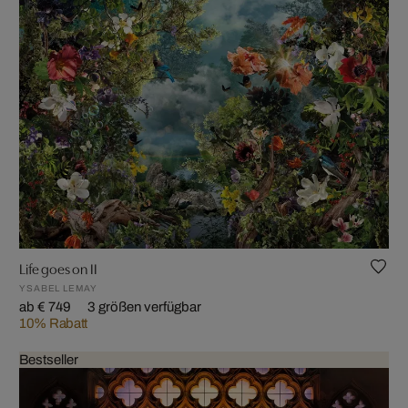
Life goes on II
YSABEL LEMAY
ab € 749
3 größen verfügbar
10% Rabatt
Bestseller