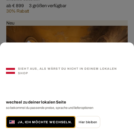
ab € 899
3 größen verfügbar
30% Rabatt
Neu
SIEHT AUS, ALS WÄRST DU NICHT IN DEINEM LOKALEN
SHOP
wechsel zu deiner lokalen Seite
so bekommst du passende preise, sprache und lieferoptionen
SOGNO LIGURE III
JA, ICH MÖCHTE WECHSELN.
Hier bleiben
SVEN FENNEMA